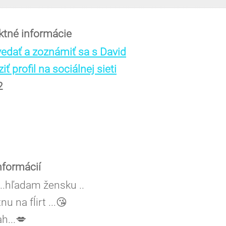
ktné informácie
edať a zoznámiť sa s David
iť profil na sociálnej sieti
2
nformácií
...hľadam žensku ..
nu na fĺirt ...😘
ah...💋