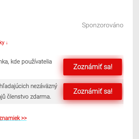
Sponzorováno
ky ↓
ka, kde používatelia
Zoznámiť sa!
 hľadajúcich nezáväzný
Zoznámiť sa!
majů členstvo zdarma.
oznamiek >>