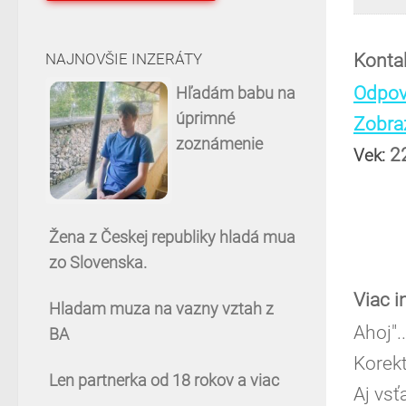
Konta
NAJNOVŠIE INZERÁTY
Odpov
Hľadám babu na
úprimné
Zobraz
zoznámenie
2
Vek:
Žena z Českej republiky hladá mua
zo Slovenska.
Viac i
Hladam muza na vazny vztah z
Ahoj".
BA
Korekt
Len partnerka od 18 rokov a viac
Aj vsť