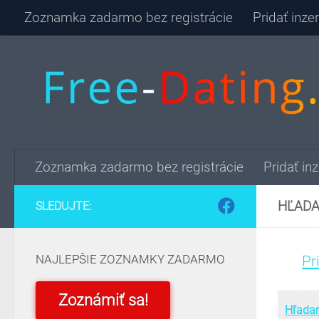
Zoznamka zadarmo bez registrácie
Pridať inz
Skip to content
Zoznamka zadarmo bez registrácie
Pridať in
HĽADA
SLEDUJTE:
NAJLEPŠIE ZOZNAMKY ZADARMO
Pr
Zoznámiť sa!
Hľadam