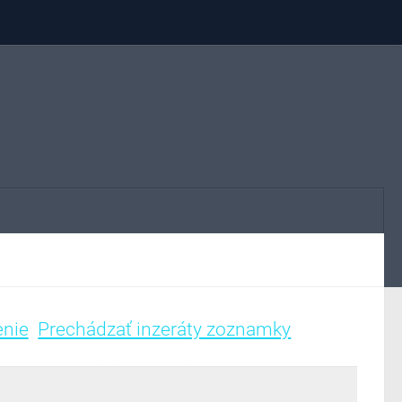
enie
Prechádzať inzeráty zoznamky