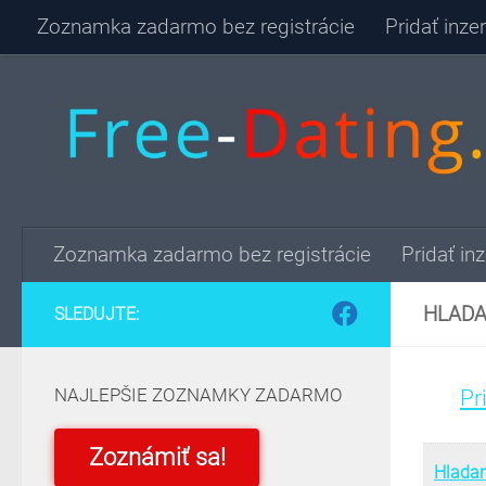
Zoznamka zadarmo bez registrácie
Pridať inz
Skip to content
Zoznamka zadarmo bez registrácie
Pridať in
HLADA
SLEDUJTE:
NAJLEPŠIE ZOZNAMKY ZADARMO
Pr
Zoznámiť sa!
Hlada