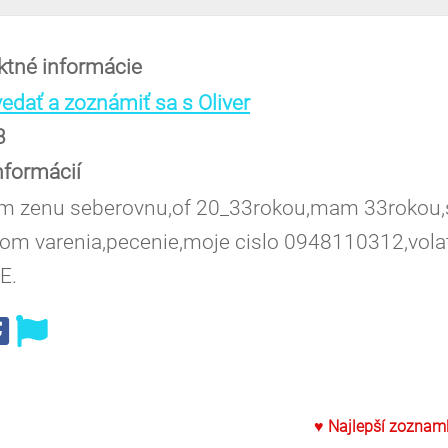
ktné informácie
dať a zoznámiť sa s Oliver
3
nformácií
m zenu seberovnu,of 20_33rokou,mam 33rokou,
om varenia,pecenie,moje cislo 0948110312,vola
E.
♥ Najlepší zoznam