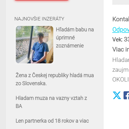
Konta
NAJNOVŠIE INZERÁTY
Odpove
Hľadám babu na
úprimné
3
Vek:
zoznámenie
Viac i
Hlada
zaujm
Žena z Českej republiky hladá mua
OKOLI
zo Slovenska.
Hladam muza na vazny vztah z
BA
Len partnerka od 18 rokov a viac