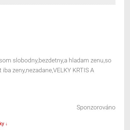
som slobodny,bezdetny,a hladam zenu,so
t iba zeny,nezadane,VELKY KRTIS A
Sponzorováno
ky ↓