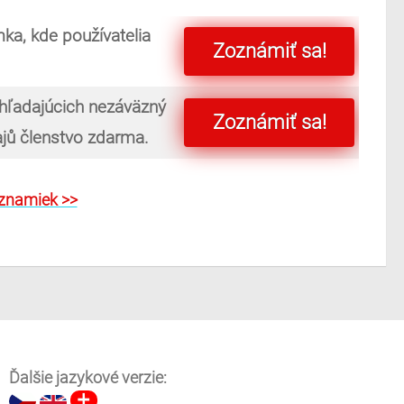
ka, kde používatelia
Zoznámiť sa!
 hľadajúcich nezáväzný
Zoznámiť sa!
majů členstvo zdarma.
oznamiek >>
Ďalšie jazykové verzie: