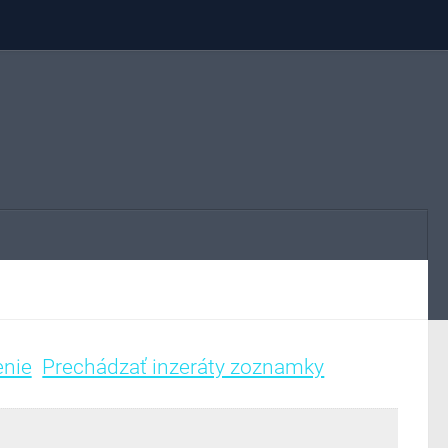
enie
Prechádzať inzeráty zoznamky